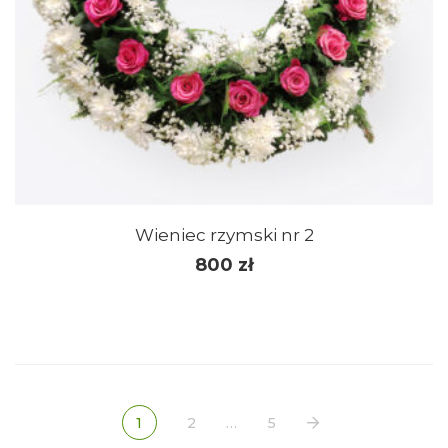
Wieniec rzymski nr 2
800
zł
1
2
…
5