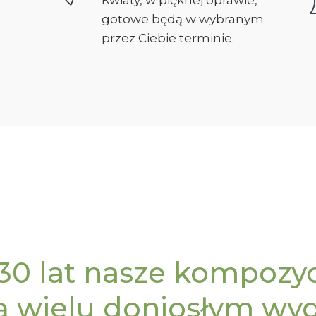
Kwiaty, w pięknej oprawie,
gotowe będą w wybranym
przez Ciebie terminie.
30 lat nasze kompozy
ą wielu doniosłym wy