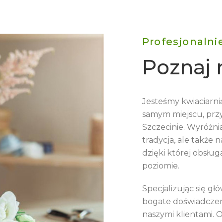
Profesjonalni
Poznaj 
Jesteśmy kwiaciarnią
samym miejscu, prz
Szczecinie. Wyróżnia
tradycja, ale także 
dzięki której obsłu
poziomie.
Specjalizując się gł
bogate doświadczenia
naszymi klientami. 