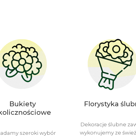
Bukiety
Florystyka ślu
kolicznościowe
Dekoracje ślubne za
wykonujemy ze śwież
iadamy szeroki wybór