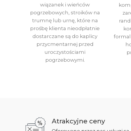
wiązanek i wieńców
komp
pogrzebowych, stroików na
zar
trumnę lub urnę, które na
rand
prośbę klienta nieodpłatnie
ko
dostarczane są do kaplicy
formal
przycmentarnej przed
h
uroczystościami
p
pogrzebowymi.
Atrakcyjne ceny