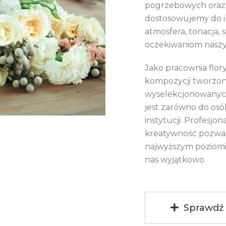
pogrzebowych oraz 
dostosowujemy do i
atmosfera, tonacja, 
oczekiwaniom naszy
Jako pracownia flor
kompozycji tworzony
wyselekcjonowanych
jest zarówno do osób
instytucji. Profesjon
kreatywność pozwal
najwyższym poziomie
nas wyjątkowo.
Sprawdź 