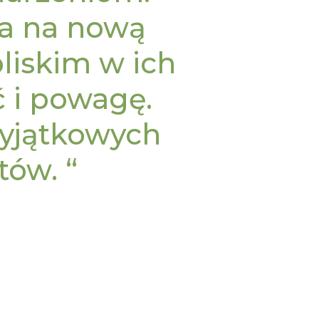
ia na nową
bliskim w ich
ć i powagę.
yjątkowych
tów. “