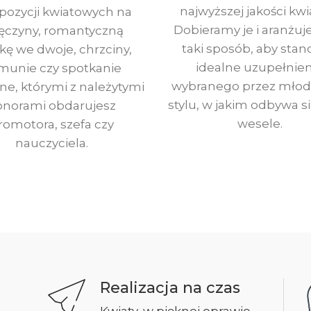
najwyższej jakości kwi
ozycji kwiatowych na
Dobieramy je i aranżu
ęczyny, romantyczną
taki sposób, aby stan
kę we dwoje, chrzciny,
idealne uzupełnien
munie czy spotkanie
wybranego przez młod
ne, którymi z należytymi
stylu, w jakim odbywa si
onorami obdarujesz
wesele.
romotora, szefa czy
nauczyciela.
Realizacja na czas