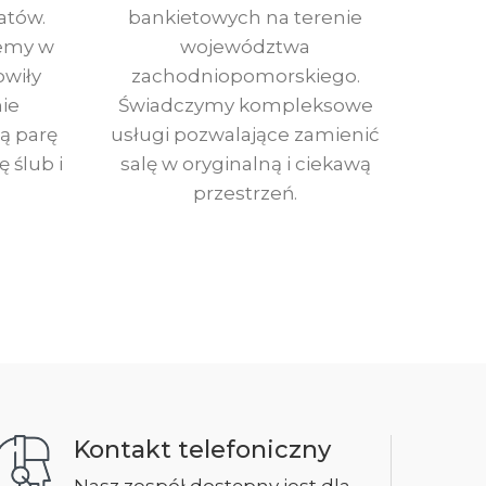
atów.
bankietowych na terenie
jemy w
województwa
owiły
zachodniopomorskiego.
ie
Świadczymy kompleksowe
ą parę
usługi pozwalające zamienić
ę ślub i
salę w oryginalną i ciekawą
przestrzeń.
Kontakt telefoniczny