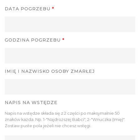
DATA POGRZEBU
*
GODZINA POGRZEBU
*
IMIĘ I NAZWISKO OSOBY ZMARŁEJ
NAPIS NA WSTĘDZE
Napis na wstędze składa się z 2 części po maksymalnie 50
znaków każda. Np. 1-"Najdroższej Babci", 2-"Wnuczka (Imię)".
Zostaw puste pola jeżeli nie chcesz wstęgi.