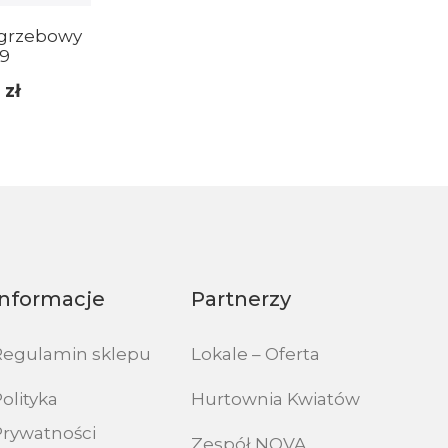
grzebowy
19
0
zł
Informacje
Partnerzy
Regulamin sklepu
Lokale – Oferta
olityka
Hurtownia Kwiatów
Prywatności
Zespół NOVA