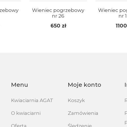
rzebowy
Wieniec pogrzebowy
Wieniec po
nr 26
nr 
650
zł
110
Menu
Moje konto
Kwiaciarnia AGAT
Koszyk
O kwiaciarni
Zamówienia
P
Oferta
Śledzenie