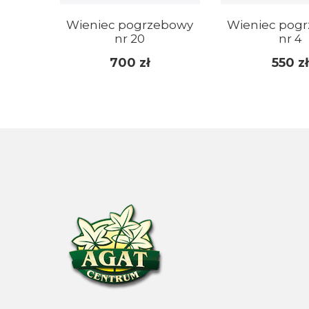
Wieniec pogrzebowy
Wieniec pog
nr 20
nr 4
700
zł
550
zł